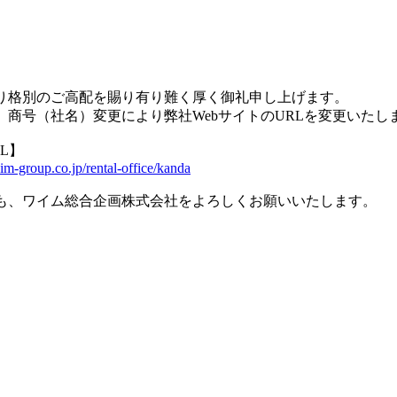
り格別のご高配を賜り有り難く厚く御礼申し上げます。
、商号（社名）変更により弊社WebサイトのURLを変更いたし
L】
aim-group.co.jp/rental-office/kanda
も、ワイム総合企画株式会社をよろしくお願いいたします。