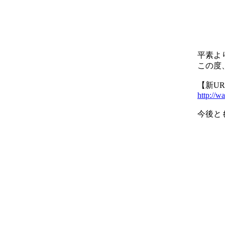
平素よ
この度
【新UR
http://w
今後と