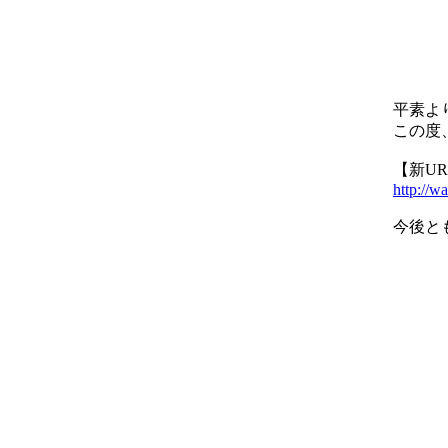
平素よ
この度
【新UR
http://w
今後と