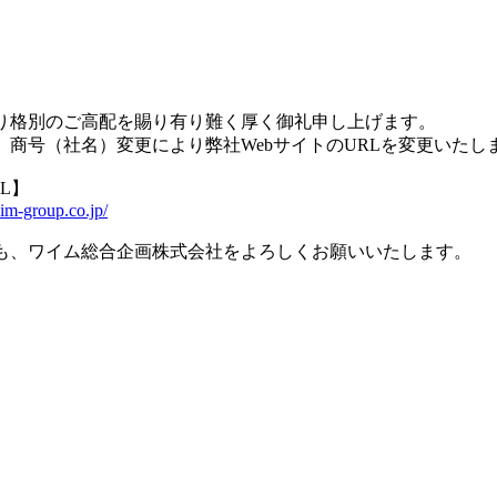
り格別のご高配を賜り有り難く厚く御礼申し上げます。
、商号（社名）変更により弊社WebサイトのURLを変更いたし
L】
aim-group.co.jp/
も、ワイム総合企画株式会社をよろしくお願いいたします。